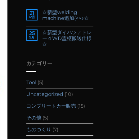
☆新型welding
21
12月
machine追加(^^♪☆
☆新型ダイハツアトレ
25
9月
ー４WD霊柩搬送仕様
☆
カテゴリー
Tool
(5)
Uncategorized
(10)
コンプリートカー販売
(15)
その他
(5)
ものづくり
(7)