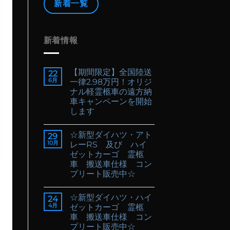
新着一覧
新着情報
【期間限定】全国陸送
22
6月
一律2.98万円！オリジ
ナル軽霊柩車の遠方納
車キャンペーンを開始
します
☆新型ダイハツ・アト
29
10月
レーRS 及び ハイ
ゼットカーゴ 霊柩
車 搬送車仕様 コン
プリート販売中☆
☆新型ダイハツ・ハイ
24
4月
ゼットカーゴ 霊柩
車 搬送車仕様 コン
プリート販売中☆