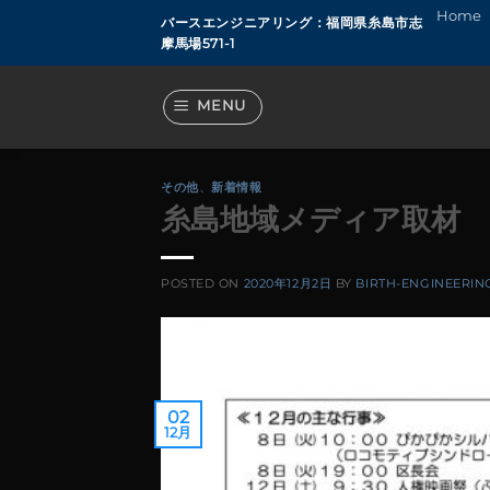
Skip
Home
バースエンジニアリング：福岡県糸島市志
to
摩馬場571-1
content
MENU
その他
、
新着情報
糸島地域メディア取材 (
POSTED ON
2020年12月2日
BY
BIRTH-ENGINEERIN
02
12月