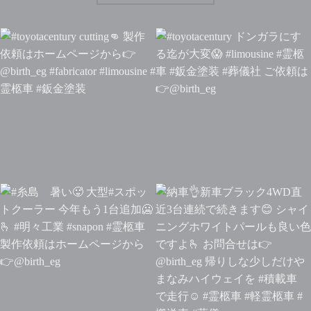
#toyotacentury cutting
製
#toyotacentury ドンガラにす
作依頼はホームページから
る迄が大変
#limousine #霊
@birth_eg #fabricator
柩車 #鈑金塗装 #葬儀社 ご依頼
#limousine #霊柩車 #鈑金塗
は
@birth_eg
装