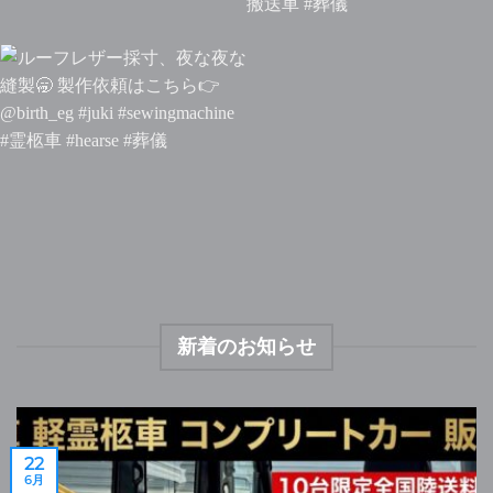
#糸島 暑い
大型#スポット
納車
新車ブラック4WD直近3
クーラー 今年もう1台追加
台連続で続きます
シャイニン
#明々工業 #snapon #霊柩車
グホワイトパールも良い色です
製作依頼はホームページから
よ
お問合せは
@birth_eg
@birth_eg
帰りしな少しだけやまなみハイ
ウェイを #積載車 で走行
#
霊柩車 #軽霊柩車 #搬送車 #葬
儀
ルーフレザー採寸、夜な夜な縫
製
製作依頼はこちら
新着のお知らせ
@birth_eg #juki
#sewingmachine #霊柩車
#hearse #葬儀
22
6月