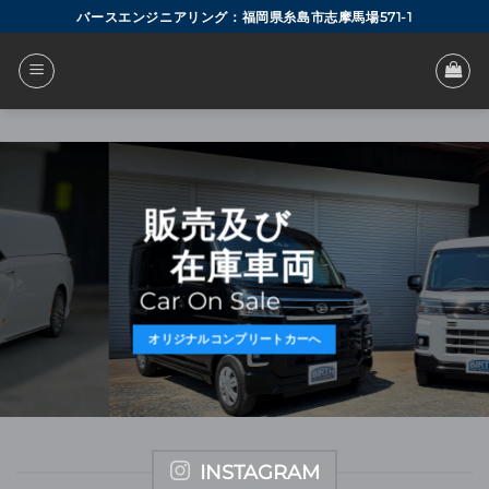
Skip
バースエンジニアリング：福岡県糸島市志摩馬場571-1
to
content
販売及び
在庫車両
Car On Sale
オリジナルコンプリートカーへ
INSTAGRAM