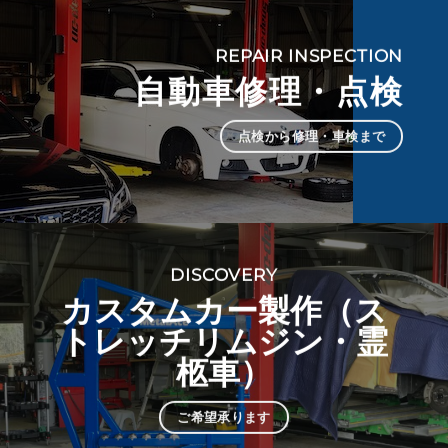
REPAIR INSPECTION
自動車修理・点検
点検から修理・車検まで
DISCOVERY
カスタムカー製作（ス
トレッチリムジン・霊
柩車）
ご希望承ります