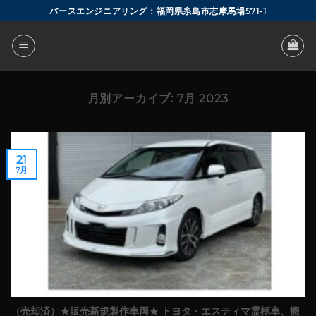
Skip
バースエンジニアリング：福岡県糸島市志摩馬場571-1
to
content
月別アーカイブ:
7月 2023
21
7月
（売却済）★販売新規製作車両★ トヨタ・エスティマ霊柩車、搬