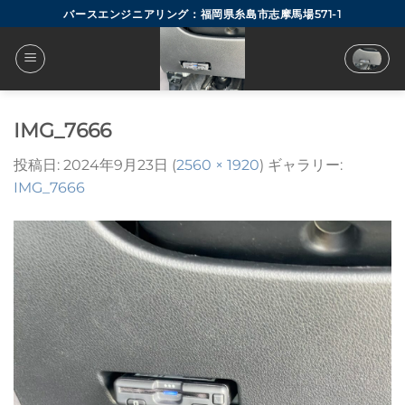
Skip
バースエンジニアリング：福岡県糸島市志摩馬場571-1
to
content
IMG_7666
投稿日:
2024年9月23日
(
2560 × 1920
) ギャラリー:
IMG_7666