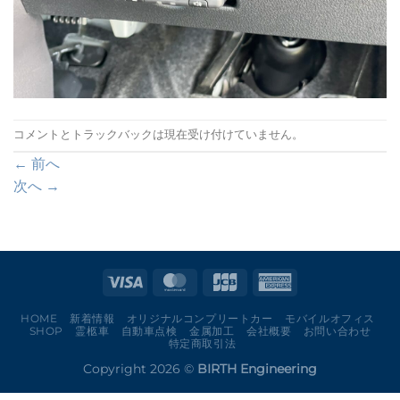
コメントとトラックバックは現在受け付けていません。
←
前へ
次へ
→
HOME
新着情報
オリジナルコンプリートカー
モバイルオフィス
SHOP
霊柩車
自動車点検
金属加工
会社概要
お問い合わせ
特定商取引法
Copyright 2026 ©
BIRTH Engineering