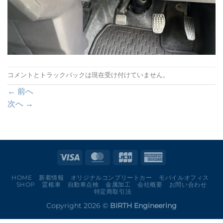
コメントとトラックバックは現在受け付けていません。
←
前へ
次へ
→
HOME
新着情報
オリジナルコンプリートカー
モバイルオフィス
SHOP
霊柩車
自動車点検
金属加工
会社概要
お問い合わせ
特定商取引法
Copyright 2026 ©
BIRTH Engineering