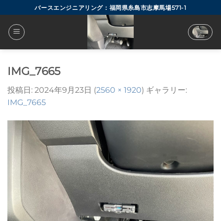
Skip
バースエンジニアリング：福岡県糸島市志摩馬場571-1
to
content
IMG_7665
投稿日:
2024年9月23日
(
2560 × 1920
) ギャラリー:
IMG_7665