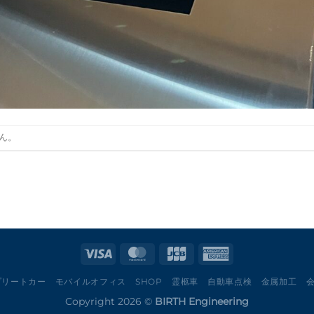
ん。
プリートカー
モバイルオフィス
SHOP
霊柩車
自動車点検
金属加工
Copyright 2026 ©
BIRTH Engineering