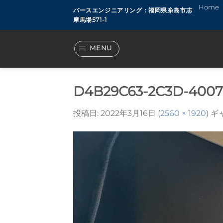
Skip
Home
バースエンジニアリング：福岡県糸島市志
to
摩馬場571-1
content
MENU
D4B29C63-2C3D-4007
投稿日:
2022年3月16日
(
2560 × 1920
) 