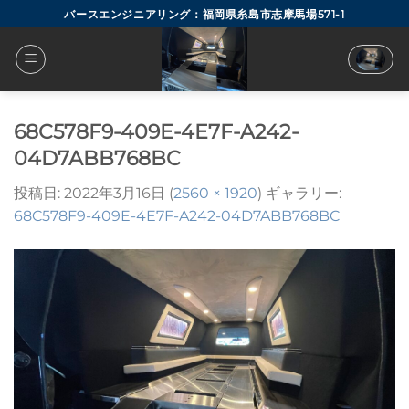
Skip
バースエンジニアリング：福岡県糸島市志摩馬場571-1
to
content
68C578F9-409E-4E7F-A242-
04D7ABB768BC
投稿日:
2022年3月16日
(
2560 × 1920
) ギャラリー:
68C578F9-409E-4E7F-A242-04D7ABB768BC