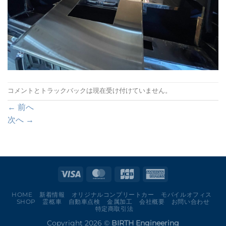
コメントとトラックバックは現在受け付けていません。
←
前へ
次へ
→
HOME
新着情報
オリジナルコンプリートカー
モバイルオフィス
SHOP
霊柩車
自動車点検
金属加工
会社概要
お問い合わせ
特定商取引法
Copyright 2026 ©
BIRTH Engineering