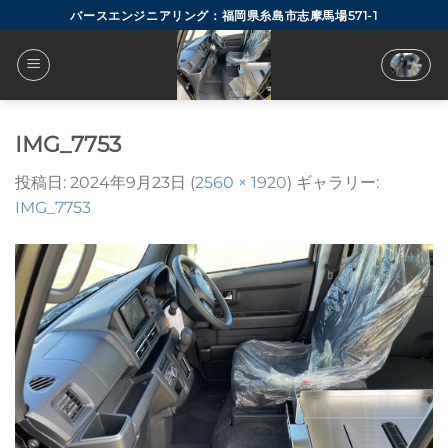
Skip
バースエンジニアリング：福岡県糸島市志摩馬場571-1
to
content
IMG_7753
投稿日:
2024年9月23日
(
2560 × 1920
) ギャラリー:
IMG_7753