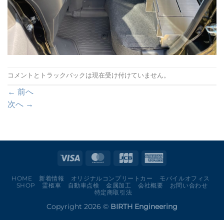
コメントとトラックバックは現在受け付けていません。
←
前へ
次へ
→
HOME
新着情報
オリジナルコンプリートカー
モバイルオフィス
SHOP
霊柩車
自動車点検
金属加工
会社概要
お問い合わせ
特定商取引法
Copyright 2026 ©
BIRTH Engineering