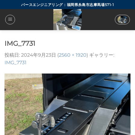
Skip
バースエンジニアリング：福岡県糸島市志摩馬場571-1
to
content
IMG_7731
投稿日:
2024年9月23日
(
2560 × 1920
) ギャラリー:
IMG_7731