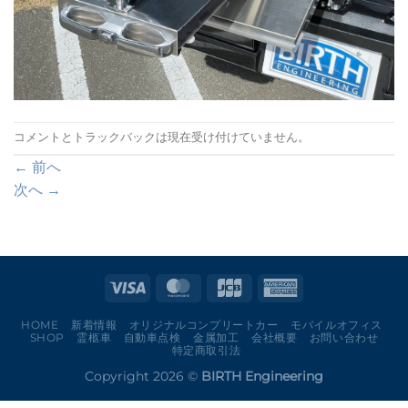
コメントとトラックバックは現在受け付けていません。
←
前へ
次へ
→
HOME
新着情報
オリジナルコンプリートカー
モバイルオフィス
SHOP
霊柩車
自動車点検
金属加工
会社概要
お問い合わせ
特定商取引法
Copyright 2026 ©
BIRTH Engineering