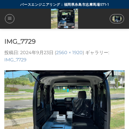
Skip
バースエンジニアリング：福岡県糸島市志摩馬場571-1
to
content
IMG_7729
投稿日:
2024年9月23日
(
2560 × 1920
) ギャラリー:
IMG_7729