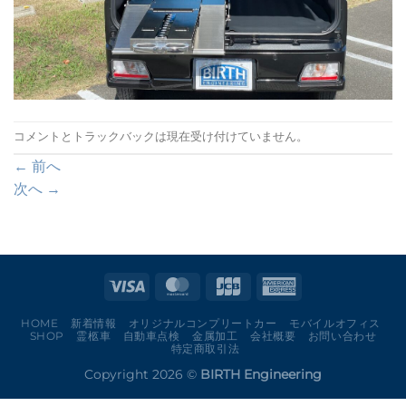
コメントとトラックバックは現在受け付けていません。
←
前へ
次へ
→
HOME
新着情報
オリジナルコンプリートカー
モバイルオフィス
SHOP
霊柩車
自動車点検
金属加工
会社概要
お問い合わせ
特定商取引法
Copyright 2026 ©
BIRTH Engineering