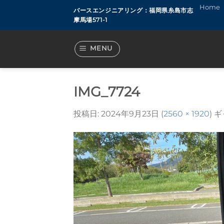
Skip
Home
バースエンジニアリング：福岡県糸島市志
to
摩馬場571-1
content
MENU
IMG_7724
投稿日:
2024年9月23日
(
2560 × 1920
) 