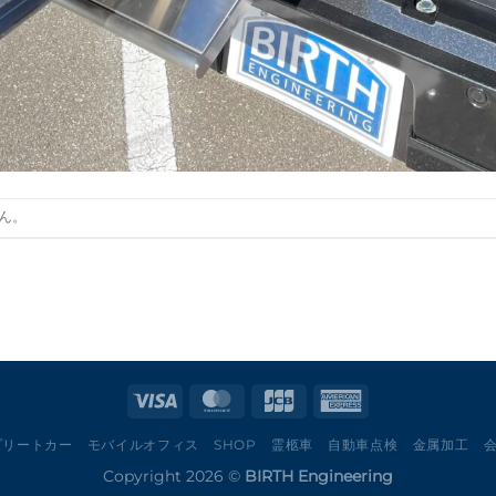
ん。
プリートカー
モバイルオフィス
SHOP
霊柩車
自動車点検
金属加工
Copyright 2026 ©
BIRTH Engineering