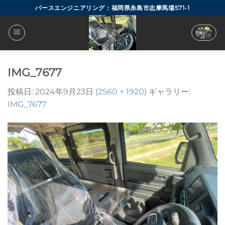
Skip
バースエンジニアリング：福岡県糸島市志摩馬場571-1
to
content
IMG_7677
投稿日:
2024年9月23日
(
2560 × 1920
) ギャラリー:
IMG_7677