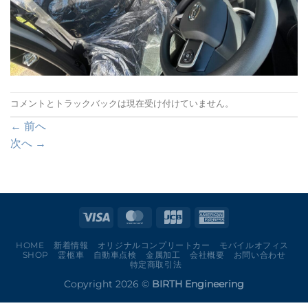
コメントとトラックバックは現在受け付けていません。
←
前へ
次へ
→
HOME
新着情報
オリジナルコンプリートカー
モバイルオフィス
SHOP
霊柩車
自動車点検
金属加工
会社概要
お問い合わせ
特定商取引法
Copyright 2026 ©
BIRTH Engineering