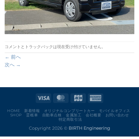
コメントとトラックバックは現在受け付けていません。
←
前へ
次へ
→
HOME
新着情報
オリジナルコンプリートカー
モバイルオフィス
SHOP
霊柩車
自動車点検
金属加工
会社概要
お問い合わせ
特定商取引法
Copyright 2026 ©
BIRTH Engineering