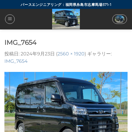
Skip
バースエンジニアリング：福岡県糸島市志摩馬場571-1
to
content
IMG_7654
投稿日:
2024年9月23日
(
2560 × 1920
) ギャラリー:
IMG_7654