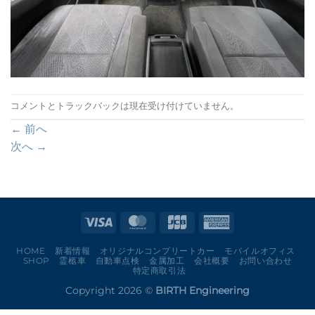
コメントとトラックバックは現在受け付けていません。
←
前へ
次へ
→
HOME
新着情報
オリジナルコンプリートカー
モバイルオフィス
SHOP
霊柩車
自動車点検
金属加工
会社概要
お問い合わせ
特定商取引法
Copyright 2026 ©
BIRTH Engineering