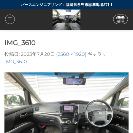
Skip
バースエンジニアリング：福岡県糸島市志摩馬場571-1
to
content
IMG_3610
投稿日:
2023年7月20日
(
2560 × 1920
) ギャラリー:
IMG_3610