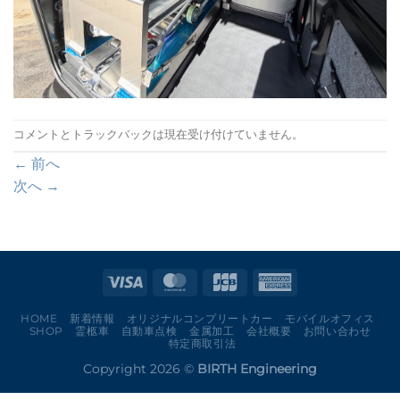
コメントとトラックバックは現在受け付けていません。
←
前へ
次へ
→
HOME
新着情報
オリジナルコンプリートカー
モバイルオフィス
SHOP
霊柩車
自動車点検
金属加工
会社概要
お問い合わせ
特定商取引法
Copyright 2026 ©
BIRTH Engineering