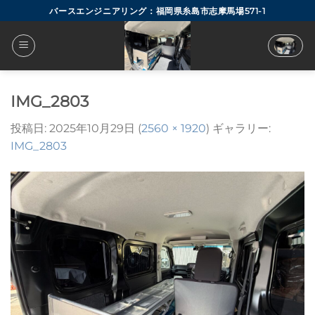
Skip
バースエンジニアリング：福岡県糸島市志摩馬場571-1
to
content
IMG_2803
投稿日:
2025年10月29日
(
2560 × 1920
) ギャラリー:
IMG_2803