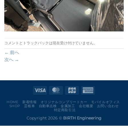
コメントとトラックバックは現在受け付けていません。
←
前へ
次へ
→
HOME
新着情報
オリジナルコンプリートカー
モバイルオフィス
SHOP
霊柩車
自動車点検
金属加工
会社概要
お問い合わせ
特定商取引法
Copyright 2026 ©
BIRTH Engineering