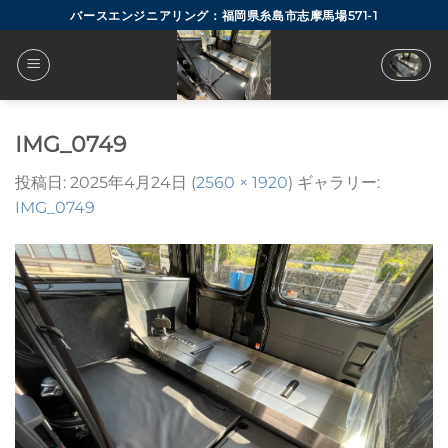
Skip
バースエンジニアリング：福岡県糸島市志摩馬場571-1
to
content
IMG_0749
投稿日:
2025年4月24日
(
2560 × 1920
) ギャラリー:
IMG_0749