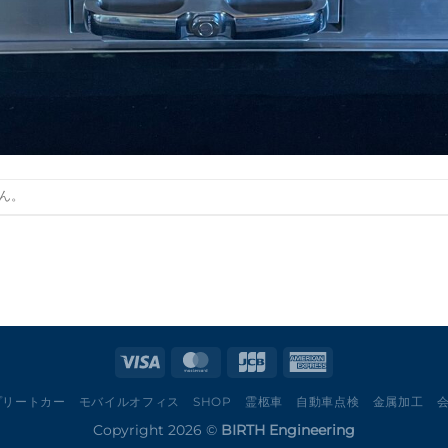
ん。
プリートカー
モバイルオフィス
SHOP
霊柩車
自動車点検
金属加工
Copyright 2026 ©
BIRTH Engineering