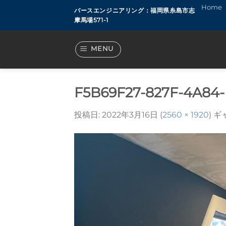
Skip
Home
バースエンジニアリング：福岡県糸島市志
to
摩馬場571-1
content
MENU
F5B69F27-827F-4A84
投稿日:
2022年3月16日
(
2560 × 1920
) 