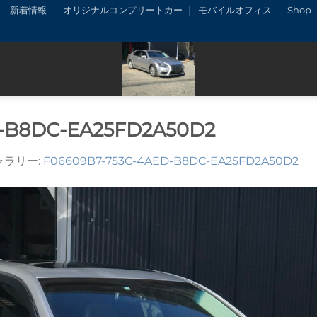
新着情報
オリジナルコンプリートカー
モバイルオフィス
Shop
D-B8DC-EA25FD2A50D2
ギャラリー:
F06609B7-753C-4AED-B8DC-EA25FD2A50D2