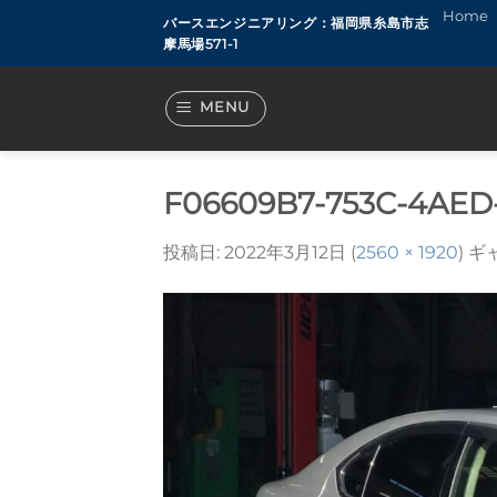
Skip
Home
バースエンジニアリング：福岡県糸島市志
to
摩馬場571-1
content
MENU
F06609B7-753C-4AE
投稿日:
2022年3月12日
(
2560 × 1920
) 