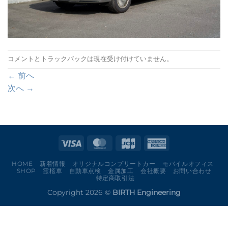
コメントとトラックバックは現在受け付けていません。
←
前へ
次へ
→
HOME
新着情報
オリジナルコンプリートカー
モバイルオフィス
SHOP
霊柩車
自動車点検
金属加工
会社概要
お問い合わせ
特定商取引法
Copyright 2026 ©
BIRTH Engineering