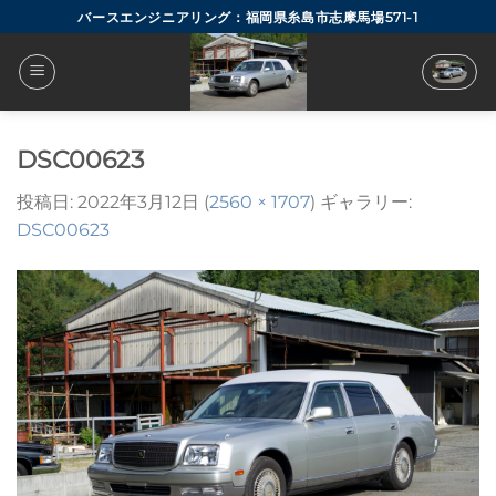
Skip
バースエンジニアリング：福岡県糸島市志摩馬場571-1
to
content
DSC00623
投稿日:
2022年3月12日
(
2560 × 1707
) ギャラリー:
DSC00623