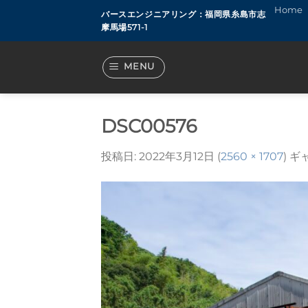
Skip
Home
バースエンジニアリング：福岡県糸島市志
to
摩馬場571-1
content
MENU
DSC00576
投稿日:
2022年3月12日
(
2560 × 1707
) ギ