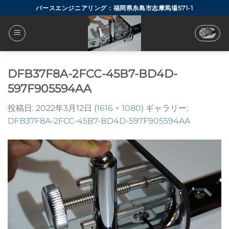
Skip
バースエンジニアリング：福岡県糸島市志摩馬場571-1
to
content
DFB37F8A-2FCC-45B7-BD4D-
597F905594AA
投稿日:
2022年3月12日
(
1616 × 1080
) ギャラリー:
DFB37F8A-2FCC-45B7-BD4D-597F905594AA