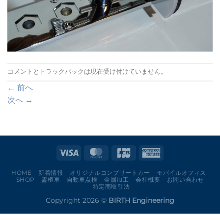
コメントとトラックバックは現在受け付けていません。
←
前へ
次へ
→
HOME
新着情報
オリジナルコンプリートカー
モバイルオフィス
SHOP
霊柩車
自動車点検
金属加工
会社概要
お問い合わせ
特定商取引法
Copyright 2026 ©
BIRTH Engineering