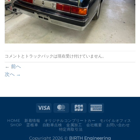
コメントとトラックバックは現在受け付けていません。
←
前へ
次へ
→
HOME
新着情報
オリジナルコンプリートカー
モバイルオフィス
SHOP
霊柩車
自動車点検
金属加工
会社概要
お問い合わせ
特定商取引法
Copyright 2026 ©
BIRTH Engineering