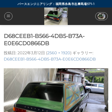
Skip
バースエンジニアリング：福岡県糸島市志摩馬場571-1
to
content
D68CEEB1-B566-4DB5-B73A-
E0E6CD0866DB
投稿日:
2022年3月12日
(
2560 × 1920
) ギャラリー:
D68CEEB1-B566-4DB5-B73A-E0E6CD0866DB