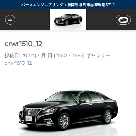
Skip
バースエンジニアリング：福岡県糸島市志摩馬場571-1
to
content
crwr1510_12
投稿日:
2022年4月1日
(
2560 × 1485
) ギャラリー:
crwr1510_12