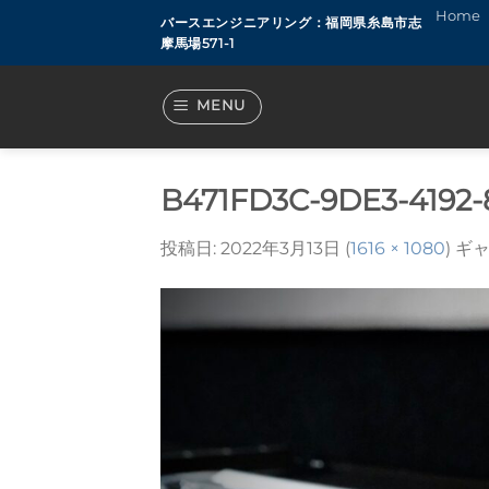
Skip
Home
バースエンジニアリング：福岡県糸島市志
to
摩馬場571-1
content
MENU
B471FD3C-9DE3-4192
投稿日:
2022年3月13日
(
1616 × 1080
) ギ