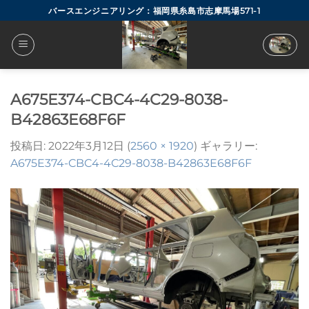
Skip
バースエンジニアリング：福岡県糸島市志摩馬場571-1
to
content
A675E374-CBC4-4C29-8038-
B42863E68F6F
投稿日:
2022年3月12日
(
2560 × 1920
) ギャラリー:
A675E374-CBC4-4C29-8038-B42863E68F6F