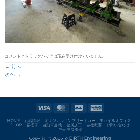
コメントとトラックバックは現在受け付けていません。
←
前へ
次へ
→
HOME
新着情報
オリジナルコンプリートカー
モバイルオフィス
SHOP
霊柩車
自動車点検
金属加工
会社概要
お問い合わせ
特定商取引法
Copyright 2026 ©
BIRTH Engineering