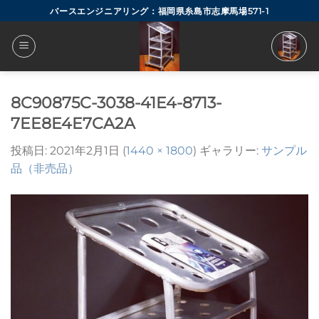
Skip
バースエンジニアリング：福岡県糸島市志摩馬場571-1
to
content
8C90875C-3038-41E4-8713-
7EE8E4E7CA2A
投稿日:
2021年2月1日
(
1440 × 1800
) ギャラリー:
サンプル
品（非売品）