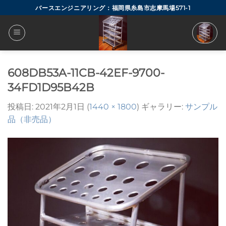
Skip
バースエンジニアリング：福岡県糸島市志摩馬場571-1
to
content
608DB53A-11CB-42EF-9700-
34FD1D95B42B
投稿日:
2021年2月1日
(
1440 × 1800
) ギャラリー:
サンプル
品（非売品）