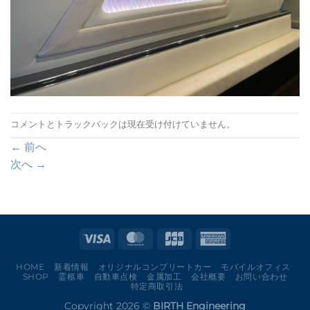
コメントとトラックバックは現在受け付けていません。
←
前へ
次へ
→
HOME
新着情報
オリジナルコンプリートカー
モバイルオフィス
SHOP
霊柩車
自動車点検
金属加工
会社概要
お問い合わせ
特定商取引法
Copyright 2026 ©
BIRTH Engineering