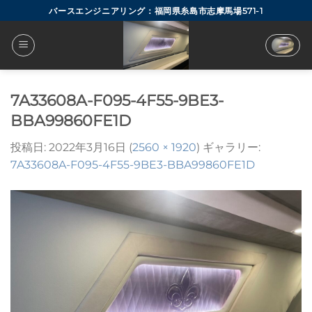
Skip
バースエンジニアリング：福岡県糸島市志摩馬場571-1
to
content
7A33608A-F095-4F55-9BE3-
BBA99860FE1D
投稿日:
2022年3月16日
(
2560 × 1920
) ギャラリー:
7A33608A-F095-4F55-9BE3-BBA99860FE1D