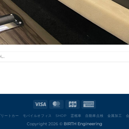
ん。
プリートカー
モバイルオフィス
SHOP
霊柩車
自動車点検
金属加工
Copyright 2026 ©
BIRTH Engineering