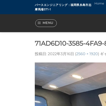
Skip
Home
バースエンジニアリング：福岡県糸島市志
to
摩馬場571-1
content
MENU
71AD6D10-3585-4FA9-
投稿日:
2022年3月16日
(
2560 × 1920
) 