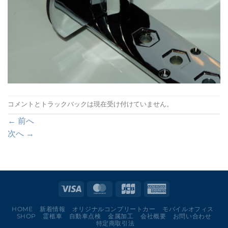
コメントとトラックバックは現在受け付けていません。
←
前へ
次へ
→
HOME
新着情報
オリジナルコンプリートカー
モバイルオフィス
SHOP
霊柩車
自動車点検
金属加工
会社概要
お問い合わせ
特定商取引法