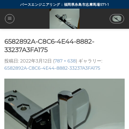
Skip
バースエンジニアリング：福岡県糸島市志摩馬場571-1
to
content
6582892A-C8C6-4E44-8882-
33237A3FA175
投稿日:
2022年3月12日
(
787 × 638
) ギャラリー:
6582892A-C8C6-4E44-8882-33237A3FA175