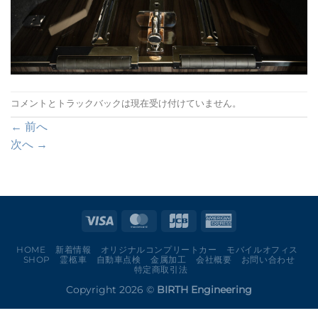
コメントとトラックバックは現在受け付けていません。
←
前へ
次へ
→
HOME
新着情報
オリジナルコンプリートカー
モバイルオフィス
SHOP
霊柩車
自動車点検
金属加工
会社概要
お問い合わせ
特定商取引法
Copyright 2026 ©
BIRTH Engineering