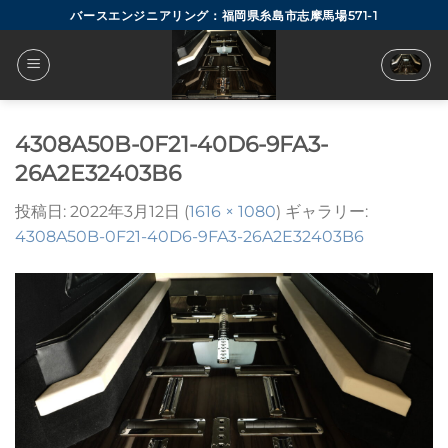
Skip
バースエンジニアリング：福岡県糸島市志摩馬場571-1
to
content
4308A50B-0F21-40D6-9FA3-
26A2E32403B6
投稿日:
2022年3月12日
(
1616 × 1080
) ギャラリー:
4308A50B-0F21-40D6-9FA3-26A2E32403B6