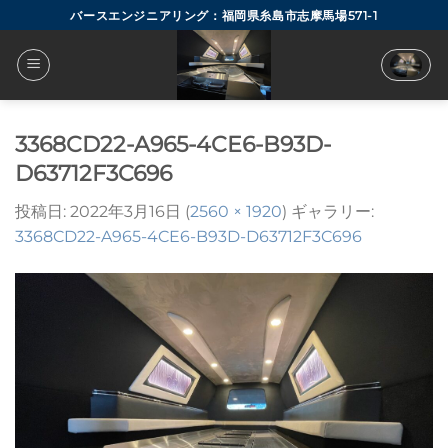
Skip
バースエンジニアリング：福岡県糸島市志摩馬場571-1
to
content
3368CD22-A965-4CE6-B93D-
D63712F3C696
投稿日:
2022年3月16日
(
2560 × 1920
) ギャラリー:
3368CD22-A965-4CE6-B93D-D63712F3C696