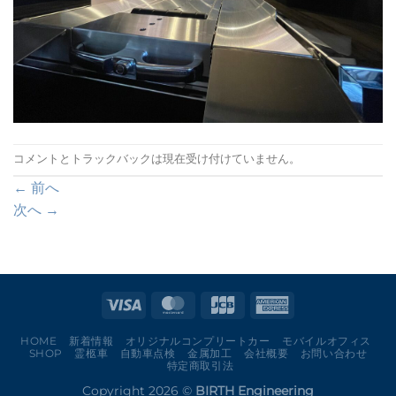
コメントとトラックバックは現在受け付けていません。
←
前へ
次へ
→
HOME
新着情報
オリジナルコンプリートカー
モバイルオフィス
SHOP
霊柩車
自動車点検
金属加工
会社概要
お問い合わせ
特定商取引法
Copyright 2026 ©
BIRTH Engineering