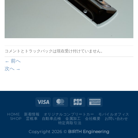
コメントとトラックバックは現在受け付けていません。
←
前へ
次へ
→
HOME
新着情報
オリジナルコンプリートカー
モバイルオフィス
SHOP
霊柩車
自動車点検
金属加工
会社概要
お問い合わせ
特定商取引法
Copyright 2026 ©
BIRTH Engineering