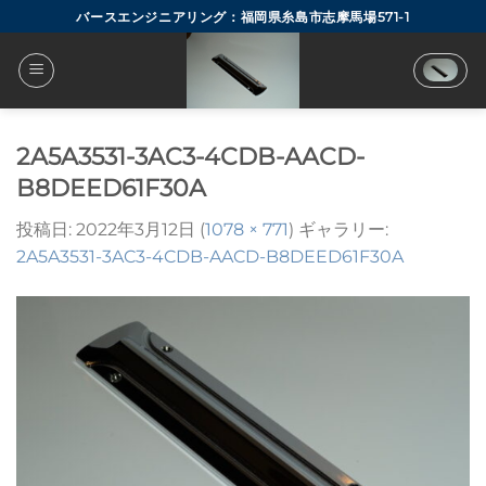
Skip
バースエンジニアリング：福岡県糸島市志摩馬場571-1
to
content
2A5A3531-3AC3-4CDB-AACD-
B8DEED61F30A
投稿日:
2022年3月12日
(
1078 × 771
) ギャラリー:
2A5A3531-3AC3-4CDB-AACD-B8DEED61F30A