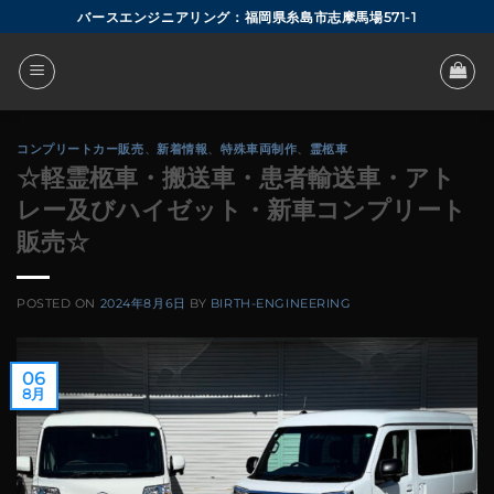
Skip
バースエンジニアリング：福岡県糸島市志摩馬場571-1
to
content
コンプリートカー販売
、
新着情報
、
特殊車両制作
、
霊柩車
☆軽霊柩車・搬送車・患者輸送車・アト
レー及びハイゼット・新車コンプリート
販売☆
POSTED ON
2024年8月6日
BY
BIRTH-ENGINEERING
06
8月