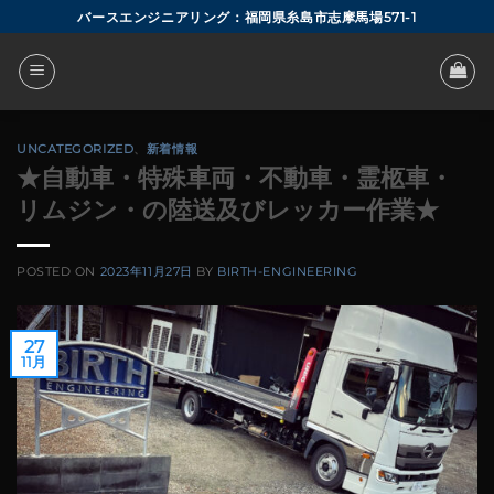
Skip
バースエンジニアリング：福岡県糸島市志摩馬場571-1
to
content
UNCATEGORIZED
、
新着情報
★自動車・特殊車両・不動車・霊柩車・
リムジン・の陸送及びレッカー作業★
POSTED ON
2023年11月27日
BY
BIRTH-ENGINEERING
27
11月