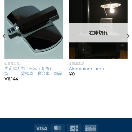
在庫切れ
金属加工品
金属加工品
固定式万力・Hex（６角）
Aluminium lamp
型 霊柩車 寝台車 部品
¥
0
¥
11,144