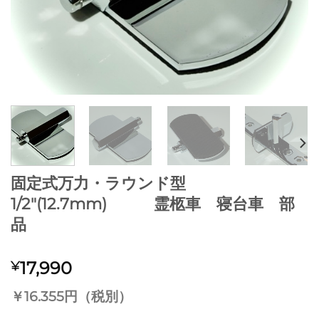
固定式万力・ラウンド型
1/2″(12.7mm) 霊柩車 寝台車 部
品
17,990
¥
￥16.355円（税別）