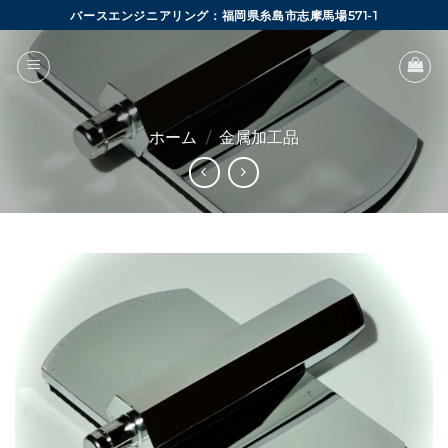
Skip
バースエンジニアリング：福岡県糸島市志摩馬場571-1
to
content
ホーム
/
金属加工品