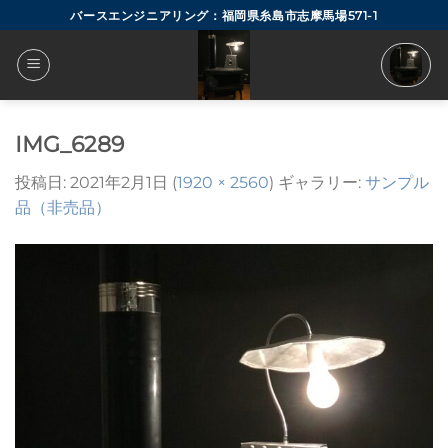
Skip
バースエンジニアリング：福岡県糸島市志摩馬場571-1
to
content
IMG_6289
投稿日:
2021年2月1日
(
1920 × 2560
) ギャラリー:
サンプル
品（非売品）