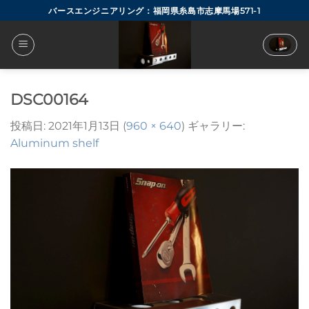
Skip
バースエンジニアリング：福岡県糸島市志摩馬場571-1
to
content
DSC00164
投稿日:
2021年1月13日
(
960 × 640
) ギャラリー:
Aluminum shelf