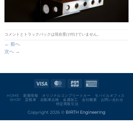
コメントとトラックバックは現在受け付けていません。
←
前へ
次へ
→
HOME
新着情報
オリジナルコンプリートカー
モバイルオフィス
SHOP
霊柩車
自動車点検
金属加工
会社概要
お問い合わせ
特定商取引法
Copyright 2026 ©
BIRTH Engineering