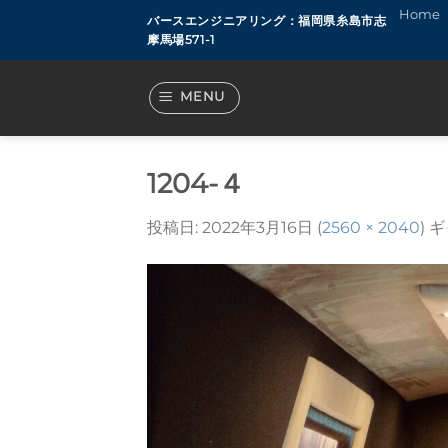
Skip
Home
バースエンジニアリング：福岡県糸島市志
to
摩馬場571-1
content
MENU
1204-４
投稿日:
2022年3月16日
(
2560 × 2040
) 