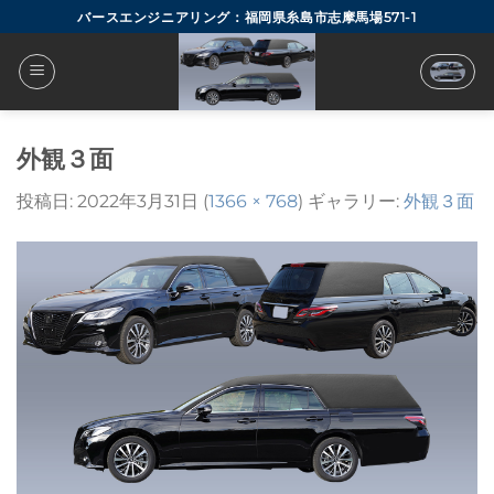
Skip
バースエンジニアリング：福岡県糸島市志摩馬場571-1
to
content
外観３面
投稿日:
2022年3月31日
(
1366 × 768
) ギャラリー:
外観３面