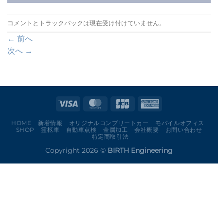
コメントとトラックバックは現在受け付けていません。
←
前へ
次へ
→
HOME
新着情報
オリジナルコンプリートカー
モバイルオフィス
SHOP
霊柩車
自動車点検
金属加工
会社概要
お問い合わせ
特定商取引法
Copyright 2026 ©
BIRTH Engineering