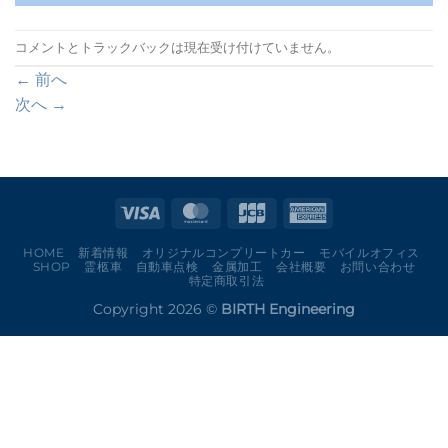
コメントとトラックバックは現在受け付けていません。
←
前へ
次へ
→
HOME
新着情報
オリジナルコンプリートカー
モバイルオフィス
SHOP
霊柩車
自動車点検
金属加工
会社概要
お問い合わせ
特定商取引法
Copyright 2026 ©
BIRTH Engineering