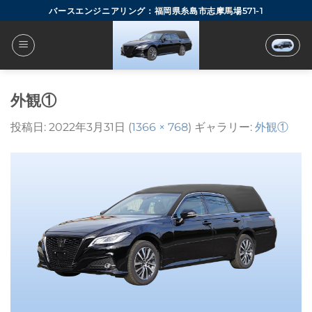
Skip
バースエンジニアリング：福岡県糸島市志摩馬場571-1
to
content
外観①
投稿日:
2022年3月31日
(
1366 × 768
) ギャラリー:
外観①