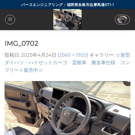
Skip
バースエンジニアリング：福岡県糸島市志摩馬場571-1
to
content
IMG_0702
投稿日:
2025年4月24日
(
2560 × 1920
) ギャラリー:
☆新型
ダイハツ・ハイゼットカーゴ 霊柩車 搬送車仕様 コン
プリート販売中☆