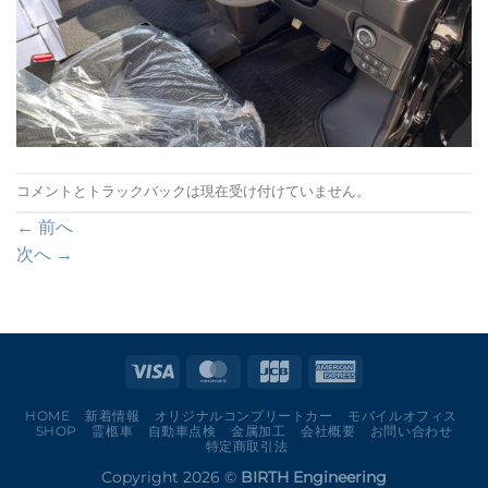
コメントとトラックバックは現在受け付けていません。
←
前へ
次へ
→
HOME
新着情報
オリジナルコンプリートカー
モバイルオフィス
SHOP
霊柩車
自動車点検
金属加工
会社概要
お問い合わせ
特定商取引法
Copyright 2026 ©
BIRTH Engineering