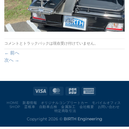
コメントとトラックバックは現在受け付けていません。
←
前へ
次へ
→
HOME
新着情報
オリジナルコンプリートカー
モバイルオフィス
SHOP
霊柩車
自動車点検
金属加工
会社概要
お問い合わせ
特定商取引法
Copyright 2026 ©
BIRTH Engineering