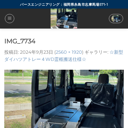
Skip
バースエンジニアリング：福岡県糸島市志摩馬場571-1
to
content
IMG_7734
投稿日:
2024年9月23日
(
2560 × 1920
) ギャラリー:
☆新型
ダイハツアトレー４WD霊柩搬送仕様☆