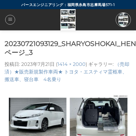
Skip
バースエンジニアリング：福岡県糸島市志摩馬場571-1
to
content
20230721093129_SHARYOSHOKAI_HE
ページ_3
投稿日:
2023年7月21日
(
1414 × 2000
) ギャラリー:
（売却
済）★販売新規製作車両★ トヨタ・エスティマ霊柩車、
搬送車、寝台車 4名乗り