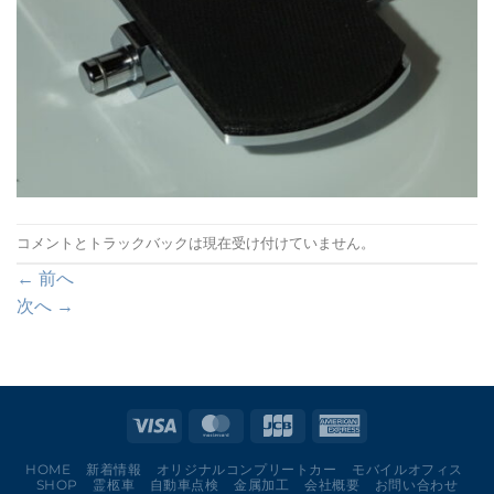
コメントとトラックバックは現在受け付けていません。
←
前へ
次へ
→
HOME
新着情報
オリジナルコンプリートカー
モバイルオフィス
SHOP
霊柩車
自動車点検
金属加工
会社概要
お問い合わせ