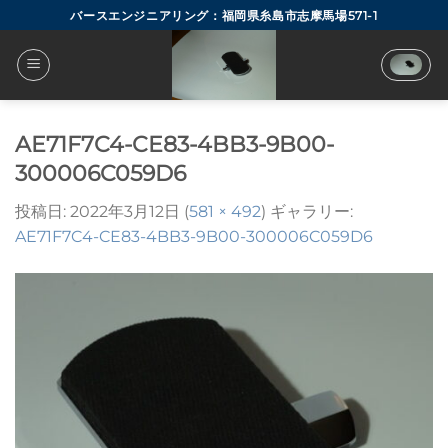
Skip
バースエンジニアリング：福岡県糸島市志摩馬場571-1
to
content
AE71F7C4-CE83-4BB3-9B00-
300006C059D6
投稿日:
2022年3月12日
(
581 × 492
) ギャラリー:
AE71F7C4-CE83-4BB3-9B00-300006C059D6