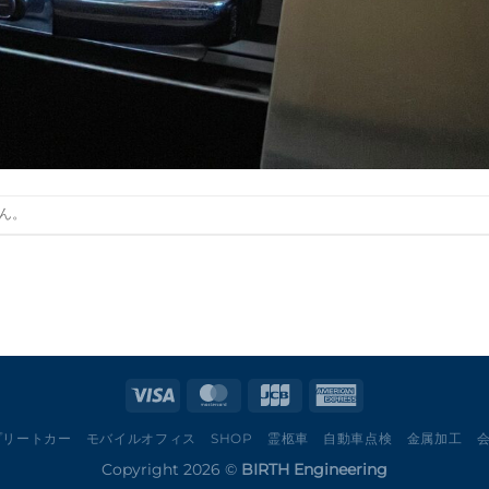
ん。
プリートカー
モバイルオフィス
SHOP
霊柩車
自動車点検
金属加工
Copyright 2026 ©
BIRTH Engineering