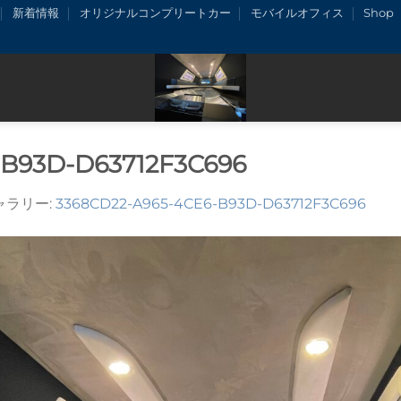
新着情報
オリジナルコンプリートカー
モバイルオフィス
Shop
-B93D-D63712F3C696
ギャラリー:
3368CD22-A965-4CE6-B93D-D63712F3C696