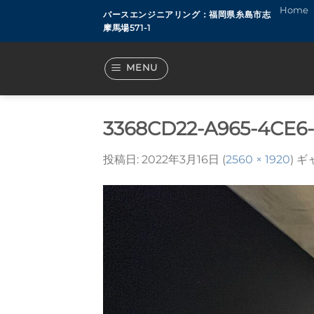
Skip
Home
バースエンジニアリング：福岡県糸島市志
to
摩馬場571-1
content
MENU
3368CD22-A965-4CE6
投稿日:
2022年3月16日
(
2560 × 1920
) 