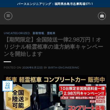
Skip
バースエンジニアリング：福岡県糸島市志摩馬場571-1
to
content
UNCATEGORIZED
、
新着情報
、
霊柩車
【期間限定】全国陸送一律2.98万円！オ
リジナル軽霊柩車の遠方納車キャンペー
ンを開始します
POSTED ON
2026年6月22日
BY
BIRTH-ENGINEERING
22
6月