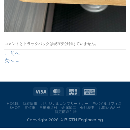
コメントとトラックバックは現在受け付けていません。
←
前へ
次へ
→
HOME
新着情報
オリジナルコンプリートカー
モバイルオフィス
SHOP
霊柩車
自動車点検
金属加工
会社概要
お問い合わせ
特定商取引法
Copyright 2026 ©
BIRTH Engineering