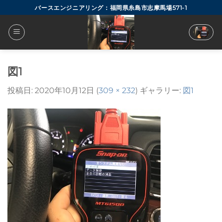
Skip
バースエンジニアリング：福岡県糸島市志摩馬場571-1
to
content
図1
投稿日:
2020年10月12日
(
309 × 232
) ギャラリー:
図1