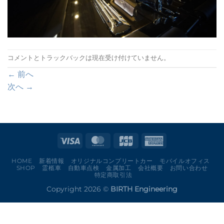
コメントとトラックバックは現在受け付けていません。
←
前へ
次へ
→
HOME
新着情報
オリジナルコンプリートカー
モバイルオフィス
SHOP
霊柩車
自動車点検
金属加工
会社概要
お問い合わせ
特定商取引法
Copyright 2026 ©
BIRTH Engineering