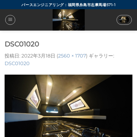
Skip
バースエンジニアリング：福岡県糸島市志摩馬場571-1
to
content
DSC01020
投稿日:
2022年3月18日
(
2560 × 1707
) ギャラリー:
DSC01020